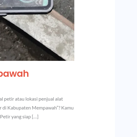
mpawah
etir atau lokasi penjual alat
etir di Kabupaten Mempawah”? Kamu
etir yang siap […]