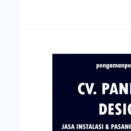
Jasa
Pasang
dan
Instalasi
Penangkal
Petir
di
Kabupaten
Situbondo