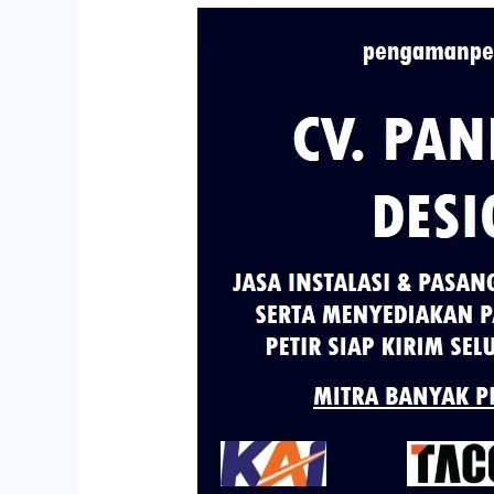
Harga
Jual
Penangkal
Petir
di
Kabupaten
Mempawah