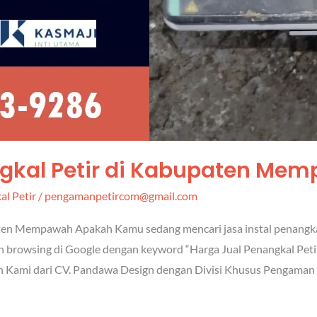
ngkal Petir di Kabupaten Me
al Petir
/
pengamanpetircom@gmail.com
en Mempawah Apakah Kamu sedang mencari jasa instal penangkal p
an browsing di Google dengan keyword “Harga Jual Penangkal P
n Kami dari CV. Pandawa Design dengan Divisi Khusus Pengaman P