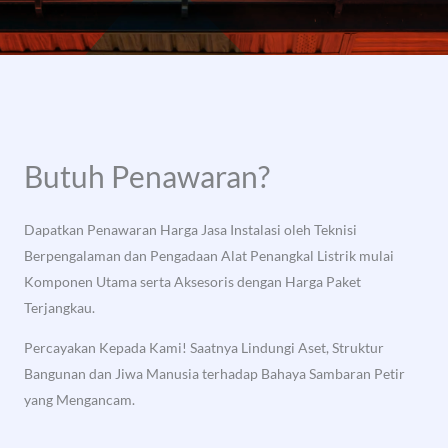
Butuh Penawaran?
Dapatkan Penawaran Harga Jasa Instalasi oleh Teknisi
Berpengalaman dan Pengadaan Alat Penangkal Listrik mulai
Komponen Utama serta Aksesoris dengan Harga Paket
Terjangkau.
Percayakan Kepada Kami! Saatnya Lindungi Aset, Struktur
Bangunan dan Jiwa Manusia terhadap Bahaya Sambaran Petir
yang Mengancam.