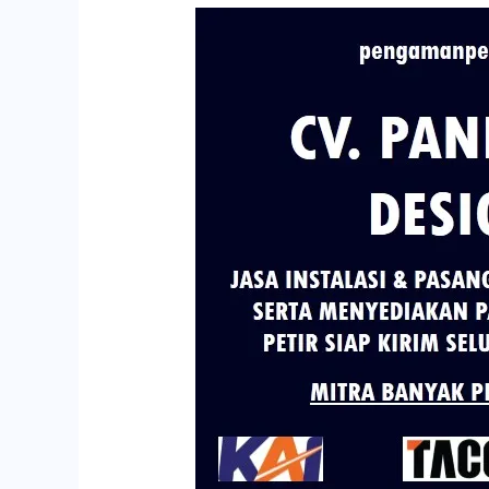
Harga
Jual
Penangkal
Petir
di
Kabupaten
Bengkulu
Tengah