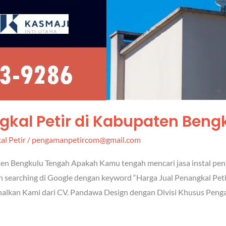
gkal Petir di Kabupaten Beng
al Petir
/
pengamanpetircom@gmail.com
en Bengkulu Tengah Apakah Kamu tengah mencari jasa instal penan
n searching di Google dengan keyword “Harga Jual Penangkal Pet
nalkan Kami dari CV. Pandawa Design dengan Divisi Khusus Penga