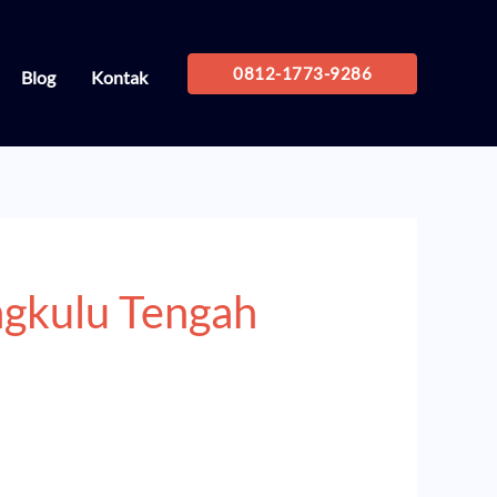
0812-1773-9286
Blog
Kontak
ngkulu Tengah