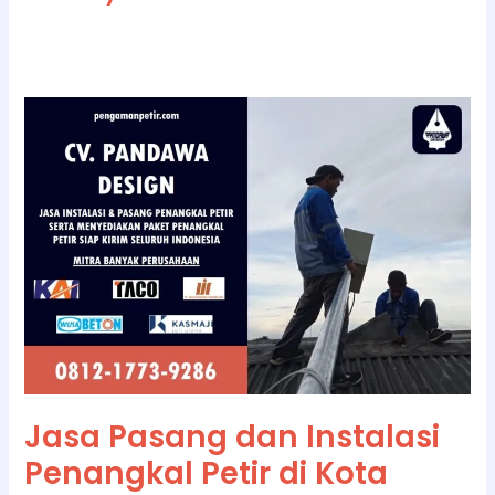
Jasa
Pasang
dan
Instalasi
Penangkal
Petir
di
Kota
Palangka
Raya
Jasa Pasang dan Instalasi
Penangkal Petir di Kota