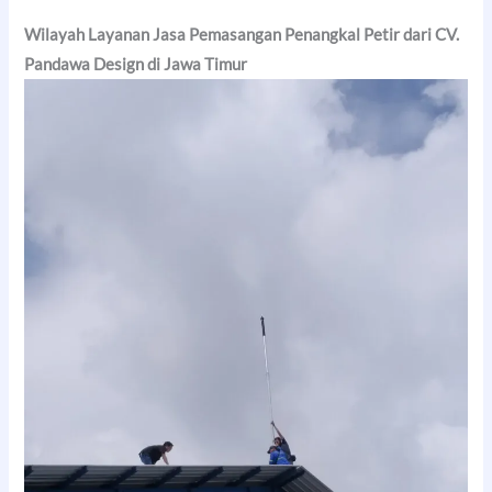
Wilayah Layanan Jasa Pemasangan Penangkal Petir dari CV.
Pandawa Design di Jawa Timur