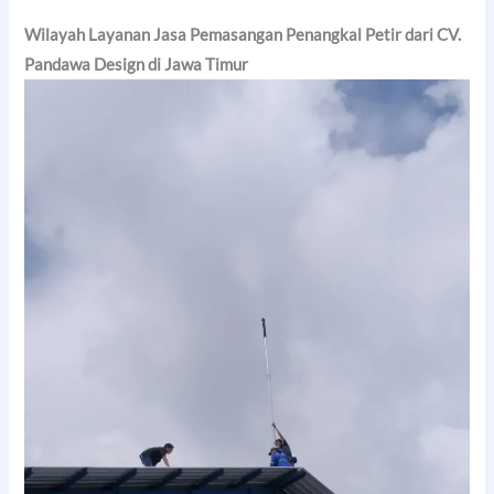
Wilayah Layanan Jasa Pemasangan Penangkal Petir dari CV.
Pandawa Design di Jawa Timur