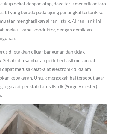
a cukup dekat dengan atap, daya tarik menarik antara
itif yang berada pada ujung penangkal tertarik ke
atan menghasilkan aliran listrik. Aliran lisrik ini
h melalui kabel konduktor, dengan demikian
angunan.
arus diletakkan diluar bangunan dan tidak
ik. Sebab bila sambaran petir berhasil merambat
an dapat merusak alat-alat elektronik di dalam
abkan kebakaran. Untuk mencegah hal tersebut agar
juga alat penstabil arus listrik (Surge Arrester)
.