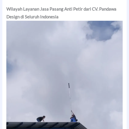
Wilayah Layanan Jasa Pasang Anti Petir dari CV. Pandawa
Design di Seluruh Indonesia